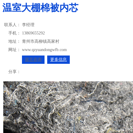
温室大棚棉被内芯
联系人：
李经理
手机：
13869655292
地址：
青州市高柳镇高家村
网址：
www.qzyuandongwfb.com
留言咨询
更多信息
分享：