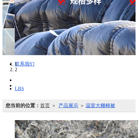
制作现场
视频展示
联系我们
1
2
LBS
您当前的位置：
首页
产品展示
温室大棚棉被
>
>