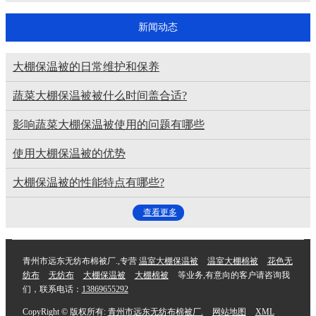
新闻动态
大棚保温被的日常维护和保养
蔬菜大棚保温被被什么时间盖合适?
影响蔬菜大棚保温被使用的问题有哪些
使用大棚保温被的优势
大棚保温被的性能特点有哪些?
查看更多
青州市远东无纺布棉被厂.,专营
温室大棚保温被
温室大棚棉被
花色无
纺布
无纺布
大棚保温被
大棚棉被
等业务,有意向的客户请咨询我
们，联系电话：
13869655292
CopyRight © 版权所有:
青州市远东无纺布棉被厂.
网站地图
XML