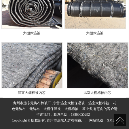
大棚保温被
大棚保温被
温室大棚棉被内芯
温室大棚棉被内芯
青州市远东无纺布棉被厂.,专营
温室大棚保温被
温室大棚棉被
花
色无纺布
无纺布
大棚保温被
大棚棉被
等业务,有意向的客户请
咨询我们，联系电话：
13869655292
CopyRight © 版权所有:
青州市远东无纺布棉被厂.
网站地图
XML